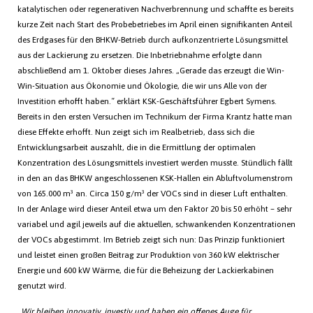
katalytischen oder regenerativen Nachverbrennung und schaffte es bereits
kurze Zeit nach Start des Probebetriebes im April einen signifikanten Anteil
des Erdgases für den BHKW-Betrieb durch aufkonzentrierte Lösungsmittel
aus der Lackierung zu ersetzen. Die Inbetriebnahme erfolgte dann
abschließend am 1. Oktober dieses Jahres. „Gerade das erzeugt die Win-
Win-Situation aus Ökonomie und Ökologie, die wir uns Alle von der
Investition erhofft haben.“ erklärt KSK-Geschäftsführer Egbert Symens.
Bereits in den ersten Versuchen im Technikum der Firma Krantz hatte man
diese Effekte erhofft. Nun zeigt sich im Realbetrieb, dass sich die
Entwicklungsarbeit auszahlt, die in die Ermittlung der optimalen
Konzentration des Lösungsmittels investiert werden musste. Stündlich fällt
in den an das BHKW angeschlossenen KSK-Hallen ein Abluftvolumenstrom
von 165.000 m³ an. Circa 150 g/m³ der VOCs sind in dieser Luft enthalten.
In der Anlage wird dieser Anteil etwa um den Faktor 20 bis 50 erhöht – sehr
variabel und agil jeweils auf die aktuellen, schwankenden Konzentrationen
der VOCs abgestimmt. Im Betrieb zeigt sich nun: Das Prinzip funktioniert
und leistet einen großen Beitrag zur Produktion von 360 kW elektrischer
Energie und 600 kW Wärme, die für die Beheizung der Lackierkabinen
genutzt wird.
„Wir bleiben innovativ, investiv und haben ein offenes Auge für